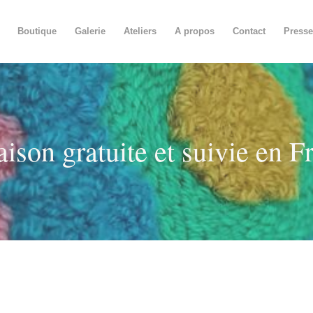
Boutique
Galerie
Ateliers
A propos
Contact
Presse
aison gratuite et suivie en F