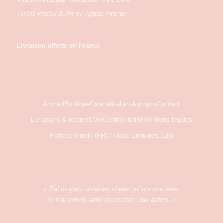
Textile Poetry & Art by Agnès Pironon
Livraison offerte en France
Accueil
Boutique
Galerie
Ateliers
A propos
Contact
Livraisons & retours
CGV
Confidentialité
Mentions légales
Professionnels (FR) / Trade Enquiries (EN)
« J’ai toujours aimé les objets qui ont une âme.
Je n’ai jamais aimé ressembler aux autres. »