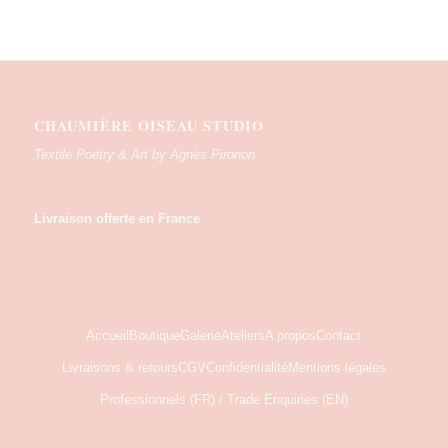
CHAUMIÈRE OISEAU STUDIO
Textile Poetry & Art by Agnès Pironon
Livraison offerte en France
Accueil
Boutique
Galerie
Ateliers
A propos
Contact
Livraisons & retours
CGV
Confidentialité
Mentions légales
Professionnels (FR) / Trade Enquiries (EN)